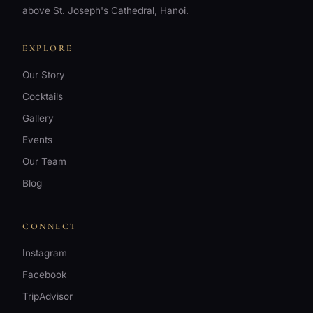
above St. Joseph's Cathedral, Hanoi.
EXPLORE
Our Story
Cocktails
Gallery
Events
Our Team
Blog
CONNECT
WhatsApp
Instagram
+84 967 941
Facebook
880
TripAdvisor
Instagram
@moonmenbar.official