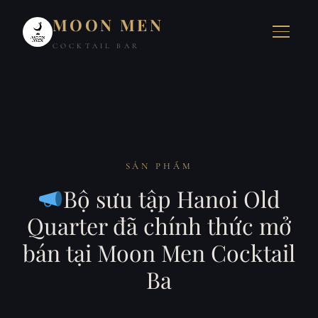
MOON MEN
COCKTAIL BAR
SẢN PHẨM
Bộ sưu tập Hanoi Old
Quarter đã chính thức mở
bán tại Moon Men Cocktail
Ba